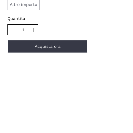
Altro importo
Quantità
Acquista ora
Indirizzo
Via Italia, 17 | Monza, Italy
Email
info@androsabbigliamento.it