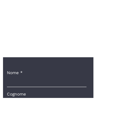
Tel.
+39 039 38 00 88
FOLLOW US:
Facebook
Instagram
Iscriviti alla nostra newsletter
Nome
Cognome
Email